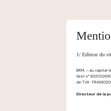
Mentio
1/ Editeur du s
BKM, -, au capital
Siret n° 832052690
de TVA : FR46832052
Directeur de la pub