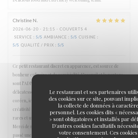
Christine
N
2026-06-20
- 21:15 - COUVERTS 4
SERVICE
:
5
/5
AMBIANCE
:
5
/5
CUISINE
:
5
/5
QUALITÉ / PRIX
:
5
/5
Ce petit restaurant discret en apparence, est source de
bonheur culinaire et de convivialité. L’accueil et le partage
sont l’ADN des propriétaires. La cuisine est d’une pure
Le restaurant et ses partenaires utili
délicatesse à l’image de sa cheffe. Le mot fusion Franco
des cookies sur ce site, pouvant impl
coréen, ici, n’est pas une idée marketing, mais réelle
la collecte de données à caractèr
créativité amoureuse . Sans oublier la collection de sakés
personnel. Les cookies dits « nécessa
rares et une très belle carte des vins qui ravie les amateurs.
» sont obligatoires et installés par dé
D'autres cookies facultatifs nécessit
Merci de nous faire partager votre passion, nous avons
votre consentement. Ces cookies
passé une merveilleuse soirée, et nos papilles ont été