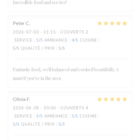
Incredible food and service!
Peter
C
2026-07-03
- 21:15 - COUVERTS 2
SERVICE
:
5
/5
AMBIANCE
:
4
/5
CUISINE
:
5
/5
QUALITÉ / PRIX
:
5
/5
Fantastic food, well balanced and cooked beautifully. A
must if you’re in the area
Olivia
F
2026-06-28
- 20:00 - COUVERTS 4
SERVICE
:
5
/5
AMBIANCE
:
5
/5
CUISINE
:
5
/5
QUALITÉ / PRIX
:
5
/5