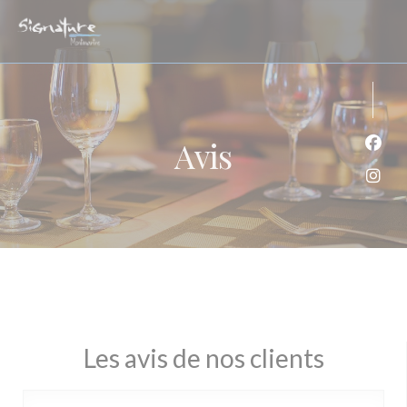
Personnalisation de vos choix en matière de cookies
Avis
Face
Inst
Les avis de nos clients