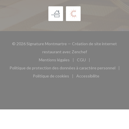
© 2026 Signature Montmartre — Création de site internet
((ouvre une nouvelle fe
restaurant avec
Zenchef
Mentions légales
CGU
((ouvre une nouvelle fenêtre))
((ouvre une nouvelle fen
Politique de protection des données à caractère personnel
((ouvre une nouvelle fenêtre))
Politique de cookies
Accessibilite
((ouvre une nouvelle fenêtre))
((ouvre une nouvelle fe