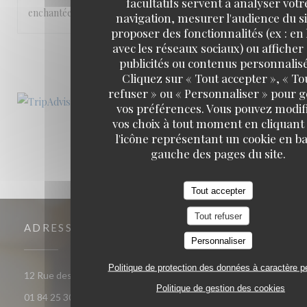
facultatifs servent à analyser votr
enchantées pas des mélanges de saveurs parfaits.
navigation, mesurer l'audience du si
proposer des fonctionnalités (ex : en 
avec les réseaux sociaux) ou afficher
1
2
3
publicités ou contenus personnalisé
Cliquez sur « Tout accepter », « To
refuser » ou « Personnaliser » pour 
vos préférences. Vous pouvez modif
vos choix à tout moment en cliquant
l'icône représentant un cookie en ba
gauche des pages du site.
Tout accepter
Tout refuser
ADRESSE
Personnaliser
Politique de protection des données à caractère p
((ouvre une nouvelle fenêtre)
12 Rue des Trois Frères 75018 PARIS
Politique de gestion des cookies
01 84 25 30 00