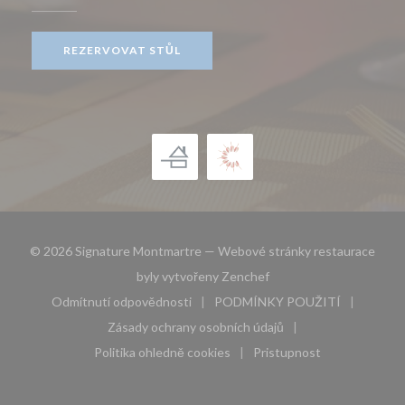
REZERVOVAT STŮL
© 2026 Signature Montmartre — Webové stránky restaurace
((otevře se v novém okn
byly vytvořeny
Zenchef
Odmítnutí odpovědnosti
PODMÍNKY POUŽITÍ
((otevře se v novém okně))
((otevře se v novém 
Zásady ochrany osobních údajů
((otevře se v novém okně))
Politika ohledně cookies
Pristupnost
((otevře se v novém okně))
((otevře se v novém 