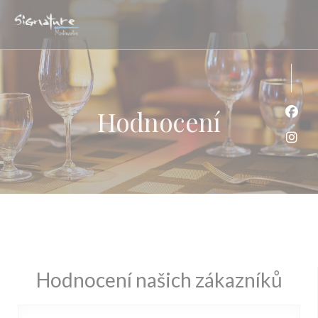
Panel pro správu cookies
Hodnocení
Face
Inst
Hodnocení našich zákazníků