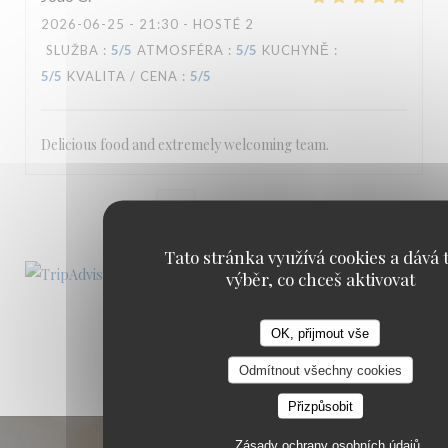
2026-06-25
- 21:30 - HOSTÉ 2
SLUŽBA
:
5
/5
ATMOSFÉRA
:
5
/5
KUCHYNĚ
:
5
/5
KVALITA / CENA
:
5
/5
Delicious food and extremely welcoming team.
1
2
3
Tato stránka využívá cookies a dává t
výběr, co chceš aktivovat
OK, přijmout vše
Odmítnout všechny cookies
Přizpůsobit
Zásady ochrany osobních údajů