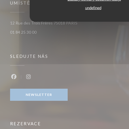
UMÍSTĚNÍ
undefined
((otevře se v novém okně))
12 Rue des Trois Frères 75018 PARIS
01 84 25 30 00
SLEDUJTE NÁS
Facebook ((otevře se v novém okně))
Instagram ((otevře se v novém okně))
NEWSLETTER
REZERVACE