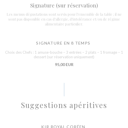
Signature (sur réservation)
Les menus dégustations sont servis pour l’ensemble de la table ; il ne
sont pas disponible en cas d’allergie, d’intolérance et/ou de régime
alimentaire particulier.
SIGNATURE EN 8 TEMPS
Choix des Chefs : 1 amuse-bouche – 3 entrées – 2 plats – 1 fromage – 1
dessert (sur réservation uniquement)
95,00 EUR
Suggestions apéritives
KIR ROYAL CORÉEN