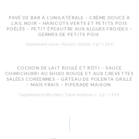
PAVÉ DE BAR À L’UNILATÉRALE – CRÈME DOUCE À
L’AIL NOIR – HARICOTS VERTS ET PETITS POIS
POÊLÉS – PETIT ÉPEAUTRE AUX ALGUES FROIDES –
GERMES DE PETITS POIS
- Supplément caviar « Kaviari » Kristal : 5 g / + 16 € -
COCHON DE LAIT ROULÉ ET RÔTI – SAUCE
CHIMICHURRI AU SHISO ROUGE ET AUX CREVETTES
SALÉES CORÉENNES – GÂTEAU DE POLENTA GRILLÉ
– MAÏS FRAIS – PIPERADE MAISON
- Supplément truffe d'été « Tuber Aestivum » : 5 g / + 14 € -