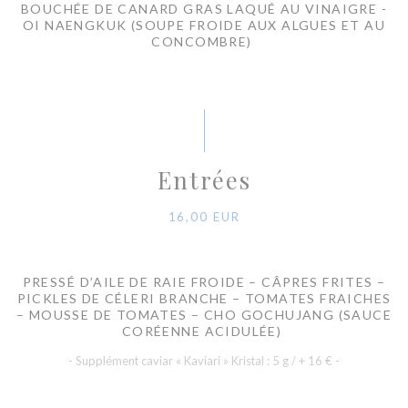
BOUCHÉE DE CANARD GRAS LAQUÉ AU VINAIGRE -
OI NAENGKUK (SOUPE FROIDE AUX ALGUES ET AU
CONCOMBRE)
Entrées
16,00 EUR
PRESSÉ D’AILE DE RAIE FROIDE – CÂPRES FRITES –
PICKLES DE CÉLERI BRANCHE – TOMATES FRAICHES
– MOUSSE DE TOMATES – CHO GOCHUJANG (SAUCE
CORÉENNE ACIDULÉE)
- Supplément caviar « Kaviari » Kristal : 5 g / + 16 € -