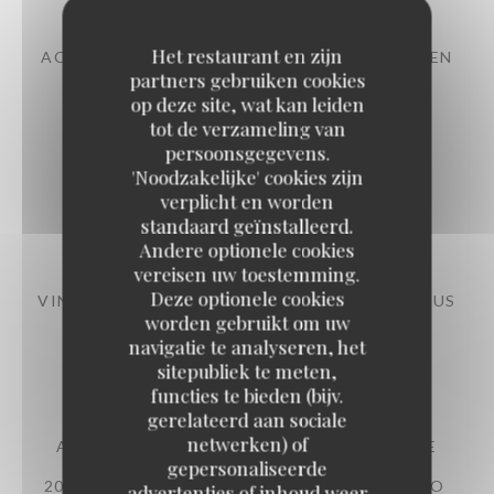
Het restaurant en zijn
AOC BORDEAUX – CHÂTEAU MARTET ÉLEVÉ EN
FÛTS DE CHÊNE
partners gebruiken cookies
2015 – MERLOT, CABERNET FRANC
op deze site, wat kan leiden
tot de verzameling van
40,00 EUR
9,00 EUR
persoonsgegevens.
75 cl
12.5 cl
'Noodzakelijke' cookies zijn
verplicht en worden
Languedoc et Sud Est
standaard geïnstalleerd.
Andere optionele cookies
vereisen uw toestemming.
Deze optionele cookies
VIN DE FRANCE – DOMAINE PEYRE ROSE – SOUS
worden gebruikt om uw
RÉSERVE
2012 – SYRAH, MOURVÈDRE, GRENACHE
navigatie te analyseren, het
sitepubliek te meten,
175,00 EUR
functies te bieden (bijv.
gerelateerd aan sociale
netwerken) of
AOP TERRASSES DU LARZAC – DOMAINE DE
gepersonaliseerde
MONTCALMÈS
2018 – SYRAH, MOURVÈDRE, GRENACHE – BIO
advertenties of inhoud weer