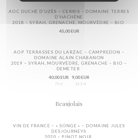
AOC DUCHÉ D’UZÈS – CERRIS – DOMAINE TERRES
D’HACHÈNE
2018 – SYRAH, GRENACHE, MOURVÈDRE – BIO
45,00 EUR
AOP TERRASSES DU LARZAC – CAMPREDON –
DOMAINE ALAIN CHABANON
2019 – SYRAH, MOURVÈDRE, GRENACHE – BIO –
DEMETER
40,00 EUR
9,00 EUR
75 cl
12.5 cl
Beaujolais
VIN DE FRANCE – « SONGE » – DOMAINE JULES
DESJOURNEYS
2020 – PINOT NOIR