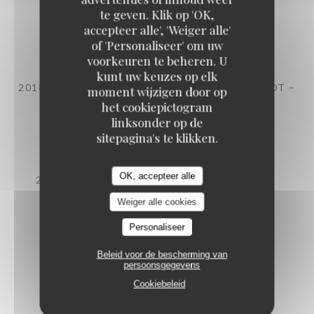
te geven. Klik op 'OK,
90,00 EUR
accepteer alle', 'Weiger alle'
of 'Personaliseer' om uw
voorkeuren te beheren. U
IGP CÉVENNES – HERE – DOMAINE TERRES
kunt uw keuzes op elk
D’HACHÈNE – VINIFICATION INTÉGRALE
2018 – 95% CABERNET SAUVIGNON, 5% MERLOT –
moment wijzigen door op
BIO
het cookiepictogram
75,00 EUR
linksonder op de
sitepagina's te klikken.
AOC BANDOL – CHÂTEAU SAINTE ANNE
OK, accepteer alle
2018 – MOURVÈDRE, GRENACHE, CINSAULT
69,00 EUR
Weiger alle cookies
Personaliseer
IGP CÉVENNES – ILEX – DOMAINE TERRES
Beleid voor de bescherming van
D’HACHÈNE
persoonsgegevens
2018 – SYRAH, PETIT VERDOT – BIO
Cookiebeleid
50,00 EUR