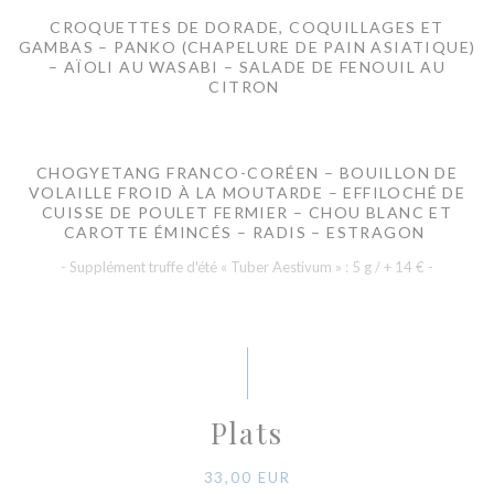
CROQUETTES DE DORADE, COQUILLAGES ET
GAMBAS – PANKO (CHAPELURE DE PAIN ASIATIQUE)
– AÏOLI AU WASABI – SALADE DE FENOUIL AU
CITRON
CHOGYETANG FRANCO-CORÉEN – BOUILLON DE
VOLAILLE FROID À LA MOUTARDE – EFFILOCHÉ DE
CUISSE DE POULET FERMIER – CHOU BLANC ET
CAROTTE ÉMINCÉS – RADIS – ESTRAGON
- Supplément truffe d'été « Tuber Aestivum » : 5 g / + 14 € -
Plats
33,00 EUR