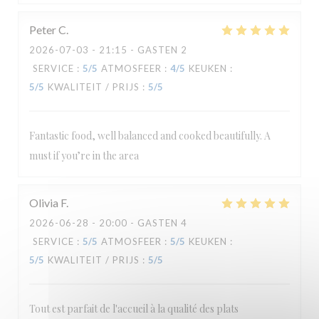
Peter
C
2026-07-03
- 21:15 - GASTEN 2
SERVICE
:
5
/5
ATMOSFEER
:
4
/5
KEUKEN
:
5
/5
KWALITEIT / PRIJS
:
5
/5
Fantastic food, well balanced and cooked beautifully. A
must if you’re in the area
Olivia
F
2026-06-28
- 20:00 - GASTEN 4
SERVICE
:
5
/5
ATMOSFEER
:
5
/5
KEUKEN
:
5
/5
KWALITEIT / PRIJS
:
5
/5
Tout est parfait de l'accueil à la qualité des plats