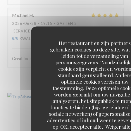
Michael
H
2026-06-28
- 19:15 - GASTEN 2
SERVICE
:
5
/5
ATMOSFEER
:
5
/5
KEUKEN
:
5
/5
KWALITEIT / PRIJS
:
5
/5
Het restaurant en zijn partners
gebruiken cookies op deze site, wat
leiden tot de verzameling van
Great food and service!
persoonsgegevens. 'Noodzakelijk
cookies zijn verplicht en worde
standaard geïnstalleerd. Ander
1
2
3
optionele cookies vereisen uw
toestemming. Deze optionele cook
worden gebruikt om uw navigatie 
analyseren, het sitepubliek te met
functies te bieden (bijv. gerelateerd
sociale netwerken) of gepersonalis
advertenties of inhoud weer te geven
op 'OK, accepteer alle', 'Weiger alle'