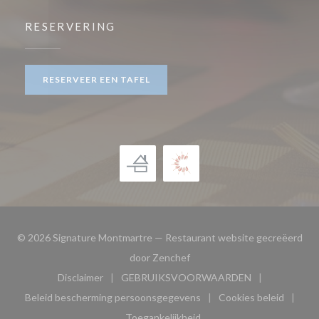
RESERVERING
RESERVEER EEN TAFEL
© 2026 Signature Montmartre — Restaurant website gecreëerd
((opent in een nieuw venster)
door
Zenchef
Disclaimer
GEBRUIKSVOORWAARDEN
((opent in een nieuw venster))
((opent in een nieuw venster
Beleid bescherming persoonsgegevens
Cookies beleid
((opent in een nieuw venster))
((opent in ee
Toegankelijkheid