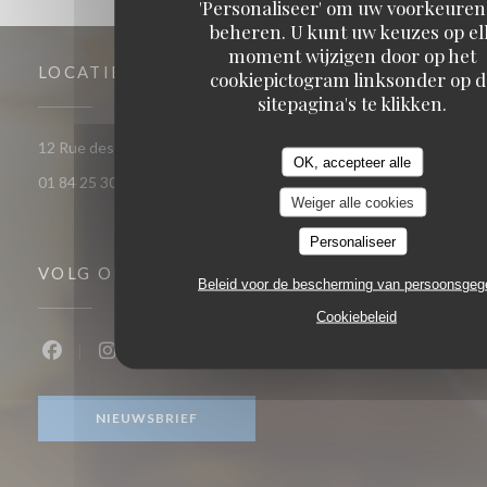
'Personaliseer' om uw voorkeuren
beheren. U kunt uw keuzes op el
moment wijzigen door op het
LOCATIE
cookiepictogram linksonder op d
sitepagina's te klikken.
((opent in een nieuw venster
12 Rue des Trois Frères 75018 PARIS
OK, accepteer alle
01 84 25 30 00
Weiger alle cookies
Personaliseer
VOLG ONS
Beleid voor de bescherming van persoonsge
Cookiebeleid
Facebook ((opent in een nieuw venster))
Instagram ((opent in een nieuw venster))
NIEUWSBRIEF