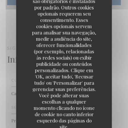
são obrigatórios e instalados
por padrão. Outros cookies
opcionais requerem seu
consentimento. Esses
cookies opcionais servem
para analisar sua navegação,
medir a audiência do site,
oferecer funcionalidades
SIGNATURE MONTMARTRE
PARIS
(por exemplo, relacionadas
Informações gerais
às redes sociais) ou exibir
publicidade ou conteúdos
personalizados. Clique em
'OK, aceitar tudo', 'Recusar
CULINÁRIA
tudo' ou 'Personalizar' para
gerenciar suas preferências.
Caseiro, produtos frescos
Você pode alterar suas
escolhas a qualquer
momento clicando no ícone
SERVIÇOS
de cookie no canto inferior
esquerdo das páginas do
Privatização, Ar condicionado
site.