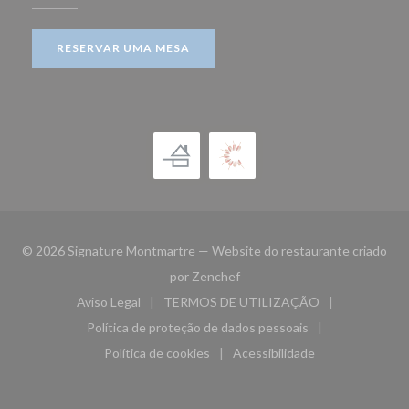
RESERVAR UMA MESA
© 2026 Signature Montmartre — Website do restaurante criado
((abre numa nova janela))
por
Zenchef
Aviso Legal
TERMOS DE UTILIZAÇÃO
((abre numa nova janela))
((abre numa nova janela))
Política de proteção de dados pessoais
((abre numa nova janela))
Política de cookies
Acessibilidade
((abre numa nova janela))
((abre numa nova janela)