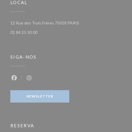
LOCAL
((abre numa nova janela))
12 Rue des Trois Frères 75018 PARIS
01 84 25 30 00
SIGA-NOS
Facebook ((abre numa nova janela))
Instagram ((abre numa nova janela))
NEWSLETTER
RESERVA