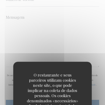
O restaurante e seus
De acordo com a legislação de proteção de dados, tem o direito de se opor a comunicações de
parceiros utilizam cookies
marketing. Pode registar-se na Lista Robinson através de
robinson.pt
. Para mais
neste site, o que pode
informações sobre o tratamento dos seus dados, consulte a nossa
política de privacidade
.
implicar na coleta de dados
pessoais. Os cookies
denominados «necessários»