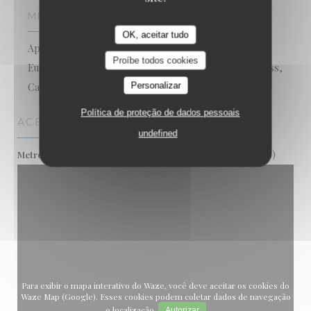
MÉTODOS DE PAGAMENTO
OK, aceitar tudo
Apple Pay, Pagamento sem contato,
Proíbe todos cookies
Eurocard/Mastercard, Dinheiro, Visa, American Express,
Personalizar
Cartão Azul
Política de proteção de dados pessoais
ACESSO
undefined
12 (Abbesses) ou 2 (Anvers)
Metro
Para exibir o mapa interativo do Waze, você deve aceitar os cookies do
Waze Map (Google). Esses cookies podem coletar dados de navegação
e localização.
Autorizar