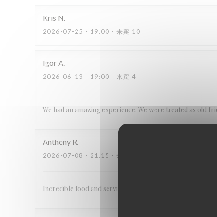
Kris
N
2026-07-25
- 19:00 - 来宾 10
Igor
A
2026-06-13
- 19:00 - 来宾 4
We had an amazing experience. We were treated as old frie
Anthony
R
2026-07-08
- 21:15 - 来宾 2
Incredible food and service!