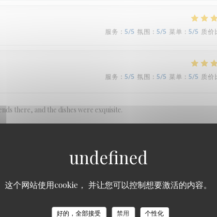
服务
:
5
/5
氛围
:
5
/5
菜单
:
5
/5
质价
服务
:
5
/5
氛围
:
5
/5
菜单
:
5
/5
质价
nds there, and the dishes were exquisite.
服务
:
5
/5
氛围
:
4
/5
菜单
:
5
/5
质价
这个网站使用cookie， 并让您可以控制想要激活的内容。
好的，全部接受
禁用
个性化