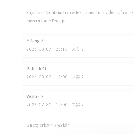
Signature Montmartre reste vraiment une valeur sûre : exce
merci à toute l'équipe.
Yifeng
Z
2026-08-07
- 21:15 - 来宾 2
Patrick
G
2026-08-02
- 19:00 - 来宾 2
Walter
S
2026-07-30
- 19:00 - 来宾 2
Un experience spéciale