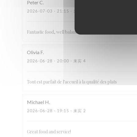
Peter
C
2026-07-03
- 21:15 - 来宾 2
Fantastic food, well balanced and cooked beautifully. A mus
Olivia
F
2026-06-28
- 20:00 - 来宾 4
Tout est parfait de l'accueil à la qualité des plats
Michael
H
2026-06-28
- 19:15 - 来宾 2
Great food and service!