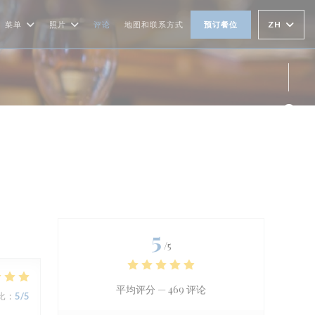
ZH
菜单
照片
评论
地图和联系方式
预订餐位
Fac
Ins
5
/5
平均评分 —
469 评论
比
:
5
/5