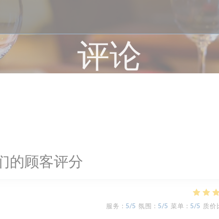
评论
们的顾客评分
服务
:
5
/5
氛围
:
5
/5
菜单
:
5
/5
质价