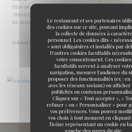
2026-06-25
- 21:30 - COUVERTS 2
SERVICE
:
5
/5
AMBIANCE
:
5
/5
CUISINE
:
Le restaurant et ses partenaires utili
5
/5
QUALITÉ / PRIX
:
5
/5
des cookies sur ce site, pouvant impl
la collecte de données à caractèr
personnel. Les cookies dits « nécessa
Delicious food and extremely welcoming team.
» sont obligatoires et installés par dé
D'autres cookies facultatifs nécessit
votre consentement. Ces cookies
1
2
3
facultatifs servent à analyser votr
navigation, mesurer l'audience du si
proposer des fonctionnalités (ex : en 
avec les réseaux sociaux) ou afficher
publicités ou contenus personnalisé
Cliquez sur « Tout accepter », « To
refuser » ou « Personnaliser » pour 
vos préférences. Vous pouvez modif
vos choix à tout moment en cliquant
l'icône représentant un cookie en ba
gauche des pages du site.