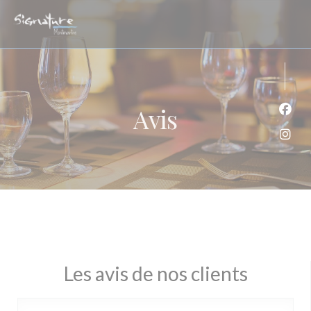
Personnalisation de vos choix en matière de cookies
Avis
Face
Inst
Les avis de nos clients