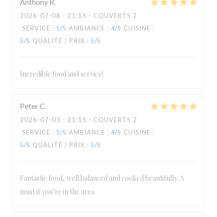
Anthony
R
2026-07-08
- 21:15 - COUVERTS 2
SERVICE
:
5
/5
AMBIANCE
:
4
/5
CUISINE
:
5
/5
QUALITÉ / PRIX
:
5
/5
Incredible food and service!
Peter
C
2026-07-03
- 21:15 - COUVERTS 2
SERVICE
:
5
/5
AMBIANCE
:
4
/5
CUISINE
:
5
/5
QUALITÉ / PRIX
:
5
/5
Fantastic food, well balanced and cooked beautifully. A
must if you’re in the area