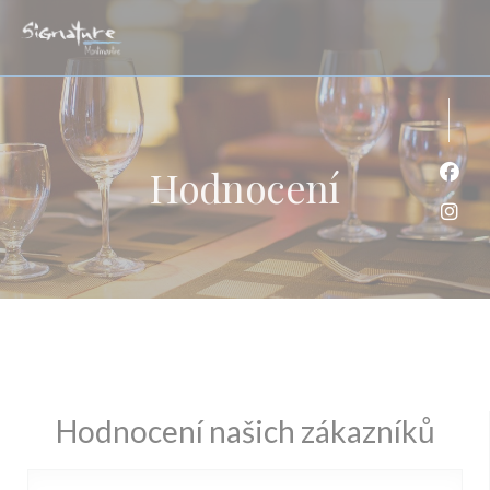
Panel pro správu cookies
Hodnocení
Face
Inst
Hodnocení našich zákazníků