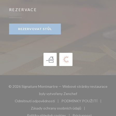
REZERVACE
REZERVOVAT STŮL
© 2026 Signature Montmartre — Webové stránky restaurace
((otevře se v novém okn
byly vytvořeny
Zenchef
Odmítnutí odpovědnosti
PODMÍNKY POUŽITÍ
((otevře se v novém okně))
((otevře se v novém 
Zásady ochrany osobních údajů
((otevře se v novém okně))
Politika ohledně cookies
Pristupnost