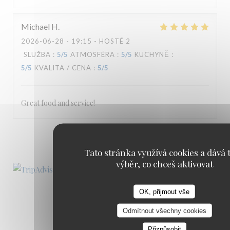
Michael
H
2026-06-28
- 19:15 - HOSTÉ 2
SLUŽBA
:
5
/5
ATMOSFÉRA
:
5
/5
KUCHYNĚ
:
5
/5
KVALITA / CENA
:
5
/5
Great food and service!
1
2
3
Tato stránka využívá cookies a dává t
výběr, co chceš aktivovat
OK, přijmout vše
Odmítnout všechny cookies
Přizpůsobit