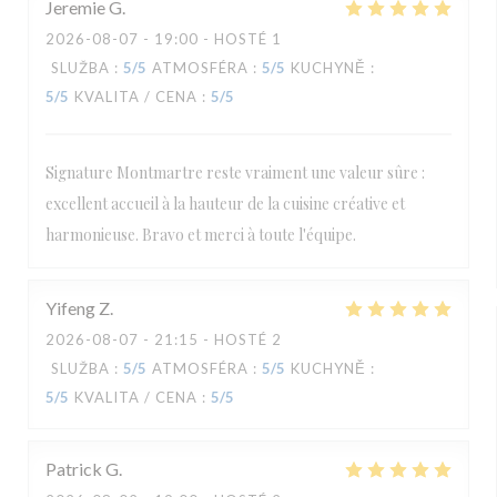
Jeremie
G
2026-08-07
- 19:00 - HOSTÉ 1
SLUŽBA
:
5
/5
ATMOSFÉRA
:
5
/5
KUCHYNĚ
:
5
/5
KVALITA / CENA
:
5
/5
Signature Montmartre reste vraiment une valeur sûre :
excellent accueil à la hauteur de la cuisine créative et
harmonieuse. Bravo et merci à toute l'équipe.
Yifeng
Z
2026-08-07
- 21:15 - HOSTÉ 2
SLUŽBA
:
5
/5
ATMOSFÉRA
:
5
/5
KUCHYNĚ
:
5
/5
KVALITA / CENA
:
5
/5
Patrick
G