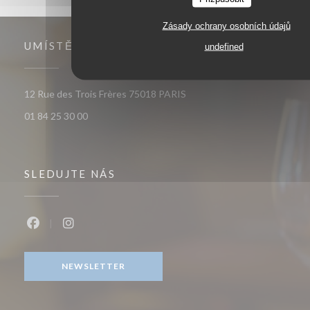
Zásady ochrany osobních údajů
UMÍSTĚNÍ
undefined
((otevře se v novém okně))
12 Rue des Trois Frères 75018 PARIS
01 84 25 30 00
SLEDUJTE NÁS
Facebook ((otevře se v novém okně))
Instagram ((otevře se v novém okně))
NEWSLETTER