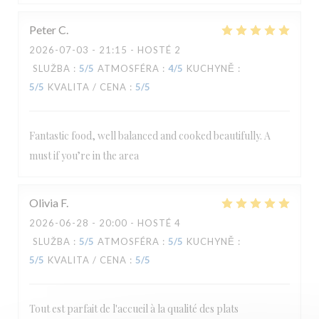
Peter
C
2026-07-03
- 21:15 - HOSTÉ 2
SLUŽBA
:
5
/5
ATMOSFÉRA
:
4
/5
KUCHYNĚ
:
5
/5
KVALITA / CENA
:
5
/5
Fantastic food, well balanced and cooked beautifully. A
must if you’re in the area
Olivia
F
2026-06-28
- 20:00 - HOSTÉ 4
SLUŽBA
:
5
/5
ATMOSFÉRA
:
5
/5
KUCHYNĚ
:
5
/5
KVALITA / CENA
:
5
/5
Tout est parfait de l'accueil à la qualité des plats