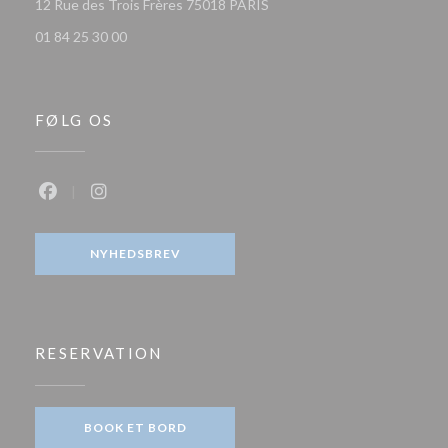
((åbner i et nyt vindue))
12 Rue des Trois Frères 75018 PARIS
01 84 25 30 00
FØLG OS
Facebook ((åbner i et nyt vindue))
Instagram ((åbner i et nyt vindue))
NYHEDSBREV
RESERVATION
BOOK ET BORD