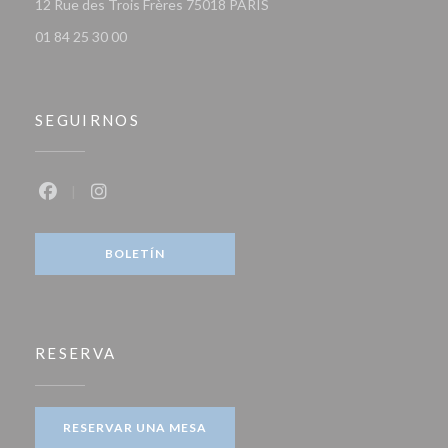
((abre en una nueva ventana)
12 Rue des Trois Frères 75018 PARIS
01 84 25 30 00
SEGUIRNOS
Facebook ((abre en una nueva ventana))
Instagram ((abre en una nueva ventana))
BOLETÍN
RESERVA
RESERVAR UNA MESA