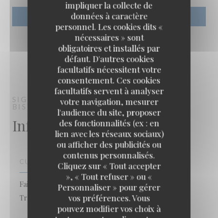
impliquer la collecte de
données à caractère
personnel. Les cookies dits «
nécessaires » sont
obligatoires et installés par
défaut. D'autres cookies
facultatifs nécessitent votre
consentement. Ces cookies
facultatifs servent à analyser
SIGNATURE MONTMARTRE
RESTAURANT
votre navigation, mesurer
BISTRONOMIQUE
PARIS
l'audience du site, proposer
Infos pratiques
des fonctionnalités (ex : en
lien avec les réseaux sociaux)
ou afficher des publicités ou
contenus personnalisés.
CUISINE
Cliquez sur « Tout accepter
», « Tout refuser » ou «
Fait maison, Produits frais, Terroir, Cuisine
Personnaliser » pour gérer
vos préférences. Vous
Traditionnelle, Asiatique
pouvez modifier vos choix à