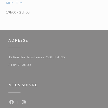
MER
-
DIM
19h00 - 23h00
ADRESSE
((ouvre une nouvelle fenêtre)
12 Rue des Trois Frères 75018 PARIS
01 84 25 30 00
NOUS SUIVRE
Facebook ((ouvre une nouvelle fenêtre))
Instagram ((ouvre une nouvelle fenêtre))