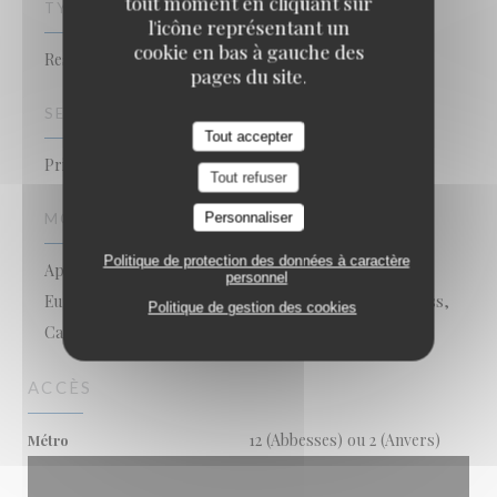
tout moment en cliquant sur
TYPE DE RESTAURANT
l'icône représentant un
cookie en bas à gauche des
Restaurant Bistronomique , Restaurant Gastronomique
pages du site.
SERVICES
Tout accepter
Privatisation, Climatisation
Tout refuser
Personnaliser
MOYENS DE PAIEMENT
Politique de protection des données à caractère
Apple Pay, Paiement Sans Contact,
personnel
Eurocard/Mastercard, Espèces, Visa, American Express,
Politique de gestion des cookies
Carte Bleue
ACCÈS
12 (Abbesses) ou 2 (Anvers)
Métro