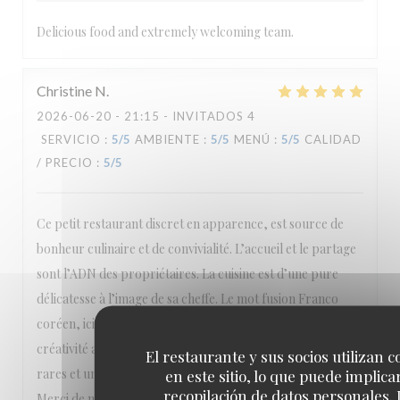
Delicious food and extremely welcoming team.
Christine
N
2026-06-20
- 21:15 - INVITADOS 4
SERVICIO
:
5
/5
AMBIENTE
:
5
/5
MENÚ
:
5
/5
CALIDAD
/ PRECIO
:
5
/5
Ce petit restaurant discret en apparence, est source de
bonheur culinaire et de convivialité. L’accueil et le partage
sont l’ADN des propriétaires. La cuisine est d’une pure
délicatesse à l’image de sa cheffe. Le mot fusion Franco
coréen, ici, n’est pas une idée marketing, mais réelle
créativité amoureuse . Sans oublier la collection de sakés
El restaurante y sus socios utilizan c
rares et une très belle carte des vins qui ravie les amateurs.
en este sitio, lo que puede implicar
recopilación de datos personales. 
Merci de nous faire partager votre passion, nous avons