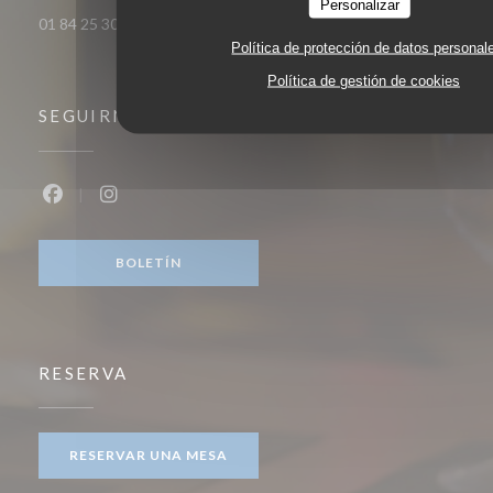
Personalizar
01 84 25 30 00
Política de protección de datos personal
Política de gestión de cookies
SEGUIRNOS
Facebook ((abre en una nueva ventana))
Instagram ((abre en una nueva ventana))
BOLETÍN
RESERVA
RESERVAR UNA MESA