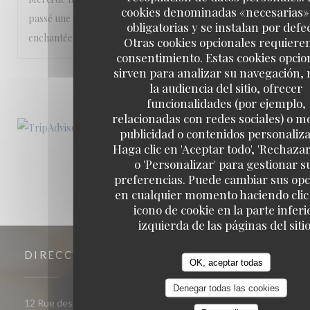
cookies denominadas «necesarias»
passé une merveilleuse soirée, et nos papilles ont été
obligatorias y se instalan por defe
enchantées pas des mélanges de saveurs parfaits.
Otras cookies opcionales requiere
consentimiento. Estas cookies opcio
sirven para analizar su navegación,
1
2
3
la audiencia del sitio, ofrecer
funcionalidades (por ejemplo,
relacionadas con redes sociales) o m
publicidad o contenidos personaliz
Haga clic en 'Aceptar todo', 'Rechazar
o 'Personalizar' para gestionar s
preferencias. Puede cambiar sus op
en cualquier momento haciendo clic 
icono de cookie en la parte inferi
izquierda de las páginas del sitio
DIRECCIÓN
OK, aceptar todas
Denegar todas las cookies
((abre en una nueva ventana)
12 Rue des Trois Frères 75018 PARIS