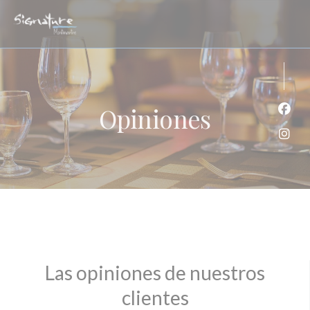
Personalización de sus opciones de cookies
Opiniones
Face
Inst
Las opiniones de nuestros
clientes