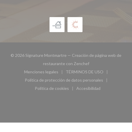
© 2026 Signature Montmartre — Creación de página web de
((abre en una nueva ven
restaurante con
Zenchef
Menciones legales
TÉRMINOS DE USO
((abre en una nueva ventana))
((abre en una nueva ven
Política de protección de datos personales
((abre en una nueva ventana))
Política de cookies
Accesibilidad
((abre en una nueva ventana))
((abre en una nueva ven