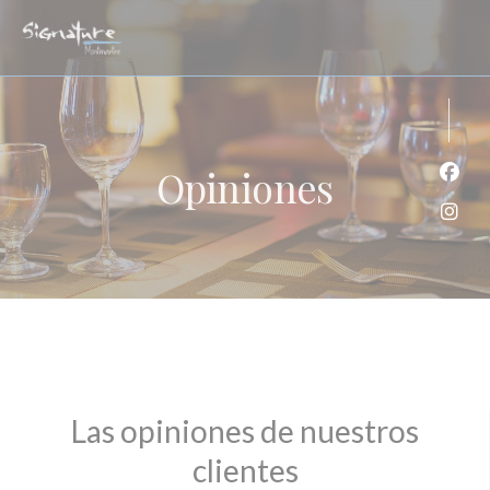
Personalización de sus opciones de cookies
Opiniones
Face
Inst
Las opiniones de nuestros
clientes