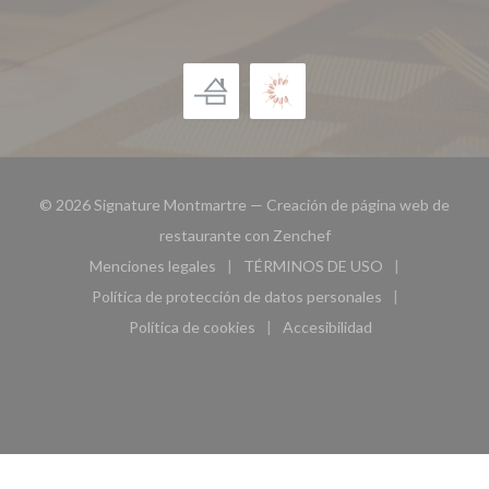
© 2026 Signature Montmartre — Creación de página web de
((abre en una nueva ven
restaurante con
Zenchef
Menciones legales
TÉRMINOS DE USO
((abre en una nueva ventana))
((abre en una nueva ven
Política de protección de datos personales
((abre en una nueva ventana))
Política de cookies
Accesibilidad
((abre en una nueva ventana))
((abre en una nueva ven