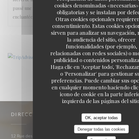
cookies denominadas «necesarias»
passé une merveilleuse soirée, et nos papilles ont été
obligatorias y se instalan por defe
enchantées pas des mélanges de saveurs parfaits.
Otras cookies opcionales requiere
consentimiento. Estas cookies opcio
sirven para analizar su navegación,
1
2
3
la audiencia del sitio, ofrecer
funcionalidades (por ejemplo,
relacionadas con redes sociales) o m
publicidad o contenidos personaliz
Haga clic en 'Aceptar todo', 'Rechazar
o 'Personalizar' para gestionar s
preferencias. Puede cambiar sus op
en cualquier momento haciendo clic 
icono de cookie en la parte inferi
izquierda de las páginas del sitio
DIRECCIÓN
OK, aceptar todas
Denegar todas las cookies
((abre en una nueva ventana)
12 Rue des Trois Frères 75018 PARIS