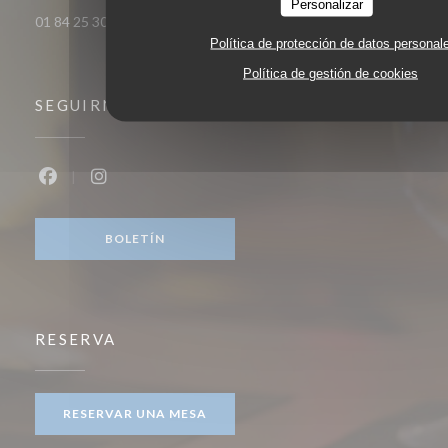
Personalizar
01 84 25 30 00
Política de protección de datos personal
Política de gestión de cookies
SEGUIRNOS
Facebook ((abre en una nueva ventana))
Instagram ((abre en una nueva ventana))
BOLETÍN
RESERVA
RESERVAR UNA MESA