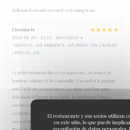
Delicious food and extremely welcoming team.
Christine
N
2026-06-20
- 21:15 - INVITADOS 4
SERVICIO
:
5
/5
AMBIENTE
:
5
/5
MENÚ
:
5
/5
CALIDAD
/ PRECIO
:
5
/5
Ce petit restaurant discret en apparence, est source de
bonheur culinaire et de convivialité. L’accueil et le partage
sont l’ADN des propriétaires. La cuisine est d’une pure
délicatesse à l’image de sa cheffe. Le mot fusion Franco
coréen, ici, n’est pas une idée marketing, mais réelle
créativité amoureuse . Sans oublier la collection de sakés
El restaurante y sus socios utilizan c
rares et une très belle carte des vins qui ravie les amateurs.
en este sitio, lo que puede implicar
recopilación de datos personales. 
Merci de nous faire partager votre passion, nous avons