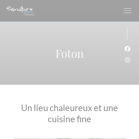
Cookie- hanteringspanel
Foton
Faceb
Insta
Un lieu chaleureux et une
cuisine fine