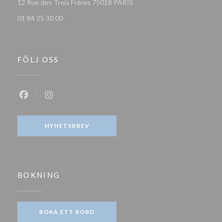
((öppnas i ett nytt fönster))
12 Rue des Trois Frères 75018 PARIS
01 84 25 30 00
FÖLJ OSS
Facebook ((öppnas i ett nytt fönster))
Instagram ((öppnas i ett nytt fönster))
NYHETSBREV
BOKNING
BOKA ETT BORD